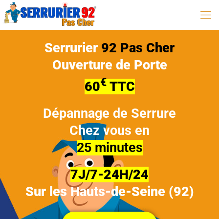
Serrurier
92 Pas Cher
Ouverture de Porte
€
60
TTC
Dépannage de Serrure
Chez vous en
25 minutes
7J/7-24H/24
Sur les Hauts-de-Seine (92)